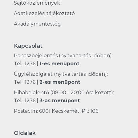
Sajtóközlemények
Adatkezelési tájékoztató
Akadálymentesség
Kapcsolat
Panaszbejelentés (nyitva tartási időben):
Tel.: 1276
|
1-es menüpont
Ügyfélszolgálat (nyitva tartási időben):
Tel.: 1276
|
2-es menüpont
Hibabejelentő (08:00 - 20:00 óra között):
Tel.: 1276
|
3-as menüpont
Postacím: 6001 Kecskemét, Pf.: 106
Oldalak