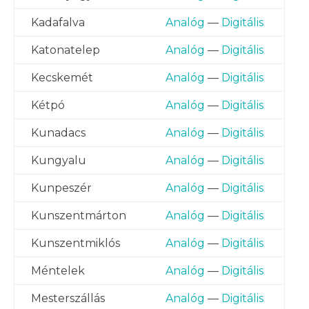
Kadafalva
Analóg
—
Digitális
Katonatelep
Analóg
—
Digitális
Kecskemét
Analóg
—
Digitális
Kétpó
Analóg
—
Digitális
Kunadacs
Analóg
—
Digitális
Kungyalu
Analóg
—
Digitális
Kunpeszér
Analóg
—
Digitális
Kunszentmárton
Analóg
—
Digitális
Kunszentmiklós
Analóg
—
Digitális
Méntelek
Analóg
—
Digitális
Mesterszállás
Analóg
—
Digitális