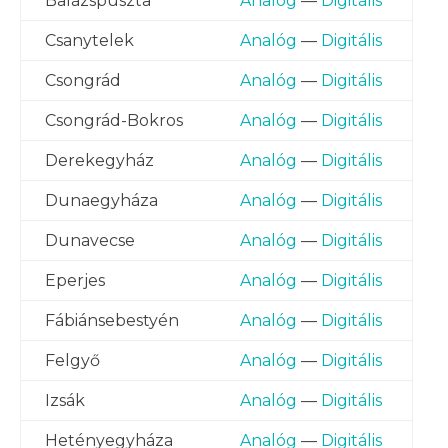
Balázspuszta
Analóg
—
Digitális
Csanytelek
Analóg
—
Digitális
Csongrád
Analóg
—
Digitális
Csongrád-Bokros
Analóg
—
Digitális
Derekegyház
Analóg
—
Digitális
Dunaegyháza
Analóg
—
Digitális
Dunavecse
Analóg
—
Digitális
Eperjes
Analóg
—
Digitális
Fábiánsebestyén
Analóg
—
Digitális
Felgyő
Analóg
—
Digitális
Izsák
Analóg
—
Digitális
Hetényegyháza
Analóg
—
Digitális