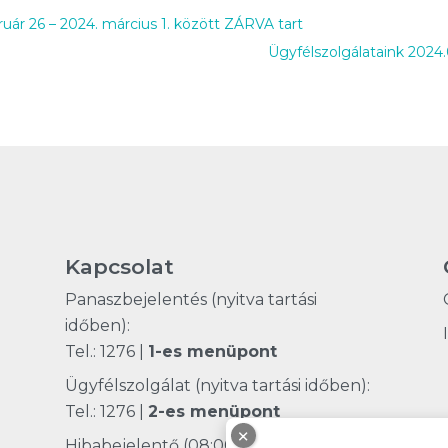
ruár 26 – 2024. március 1. között ZÁRVA tart
Ügyfélszolgálataink 2024.
Kapcsolat
Panaszbejelentés (nyitva tartási
időben):
Tel.: 1276
|
1-es menüpont
Ügyfélszolgálat (nyitva tartási időben):
Tel.: 1276
|
2-es menüpont
×
Hibabejelentő (08:00 - 20:00 óra